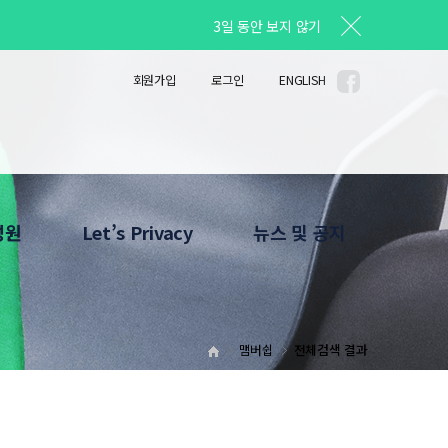
3일 동안 보지 않기
회원가입
로그인
ENGLISH
성원
Let’s Privacy
뉴스 및 공지
안내
Privacy Column
공지사항
소개
사진자료
Privacy News
맴버쉽
전체검색 결과
HOT LINE
News Letter
What's Up
확인서 발급