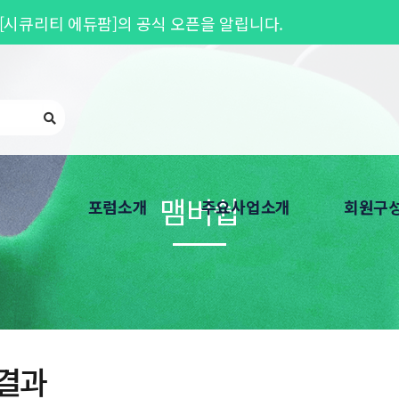
[시큐리티 에듀팜]의 공식 오픈을 알립니다.
26기 교육생 모집
안내
중단 안내 (07월 27일~28일)
맴버쉽
포럼소개
주요사업소개
회원구
인사말
Privacy Round UP
회원가입 
연혁
개인정보보호 심포지엄
회원기관 
한국CPO포럼은
회원 워크샵
찾아오시는 길
개인정보보호 교육
결과
개인정보보호 자격
분과위원회