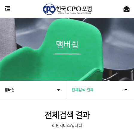
온라인 (개인)정보보호교육 플랫폼 [시큐리티 에듀팜]의 공식 오픈을 알립니다.
제143차 Privacy Round Up 안내
맴버쉽
개인정보 유출 사고 실전 대응훈련 26기 교육생 모집
[공지] 사무국 이전 및 신규 주소 안내
[공지] 사무국 이전에 따른 업무 일시 중단 안내 (07월 27일~28일)
맴버쉽
전체검색 결과
전체검색 결과
회원서비스입니다