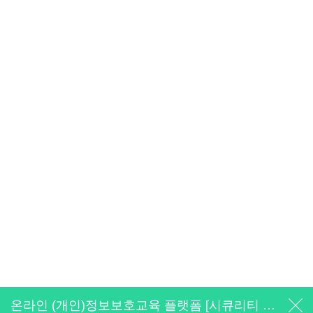
온라인 (개인)정보보호교육 플랫폼 [시큐리티 에듀팜]의 공식 오픈을 알립니다.