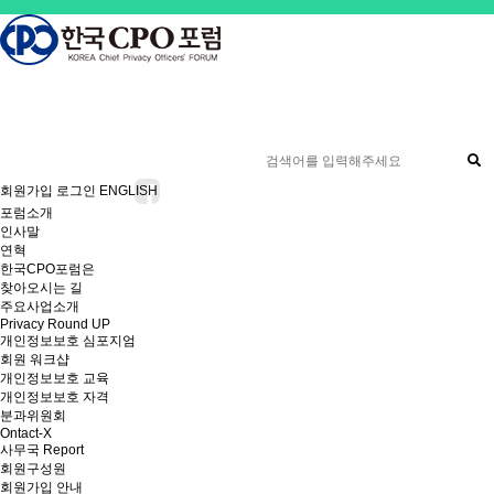
제143차 Privacy Round Up 안내
개인정보 유출 사고 실전 대응훈련 26기 교육생 모집
[공지] 사무국 이전 및 신규 주소 안내
[공지] 사무국 이전에 따른 업무 일시 중단 안내 (07월 27일~28일)
회원가입
로그인
ENGLISH
포럼소개
인사말
연혁
한국CPO포럼은
찾아오시는 길
주요사업소개
Privacy Round UP
개인정보보호 심포지엄
회원 워크샵
개인정보보호 교육
개인정보보호 자격
분과위원회
Ontact-X
사무국 Report
회원구성원
회원가입 안내