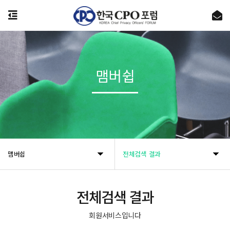
온라인 (개인)정보보호교육 플랫폼 [시큐리티 에듀팜]의 공식 오픈을 알립니다.
제143차 Privacy Round Up 안내
맴버쉽
개인정보 유출 사고 실전 대응훈련 26기 교육생 모집
[공지] 사무국 이전 및 신규 주소 안내
[공지] 사무국 이전에 따른 업무 일시 중단 안내 (07월 27일~28일)
맴버쉽
전체검색 결과
전체검색 결과
회원서비스입니다