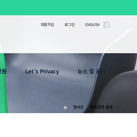
회원가입
로그인
ENGLISH
3일 동안 보지 않기
성원
Let’s Privacy
뉴스 및 공지
안내
Privacy Column
공지사항
소개
사진자료
Privacy News
맴버쉽
전체검색 결과
HOT LINE
News Letter
What's Up
확인서 발급