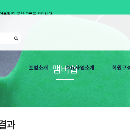
에듀팜]의 공식 오픈을 알립니다.
생 모집
(07월 27일~28일)
맴버쉽
포럼소개
주요사업소개
회원구
인사말
Privacy Round UP
회원가입 
연혁
개인정보보호 심포지엄
회원기관 
한국CPO포럼은
회원 워크샵
찾아오시는 길
개인정보보호 교육
결과
개인정보보호 자격
분과위원회