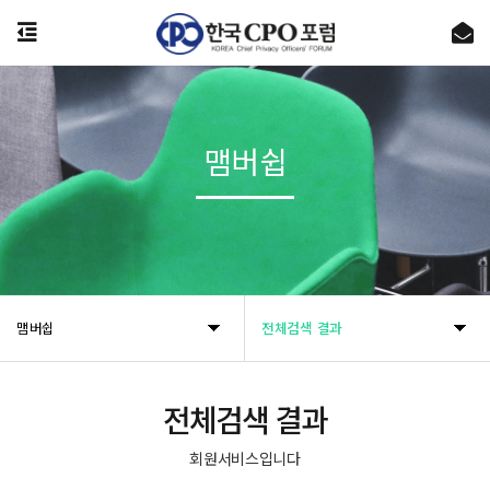
온라인 (개인)정보보호교육 플랫폼 [시큐리티 에듀팜]의 공식 오픈을 알립니다.
제143차 Privacy Round Up 안내
맴버쉽
개인정보 유출 사고 실전 대응훈련 26기 교육생 모집
[공지] 사무국 이전 및 신규 주소 안내
[공지] 사무국 이전에 따른 업무 일시 중단 안내 (07월 27일~28일)
맴버쉽
전체검색 결과
전체검색 결과
회원서비스입니다