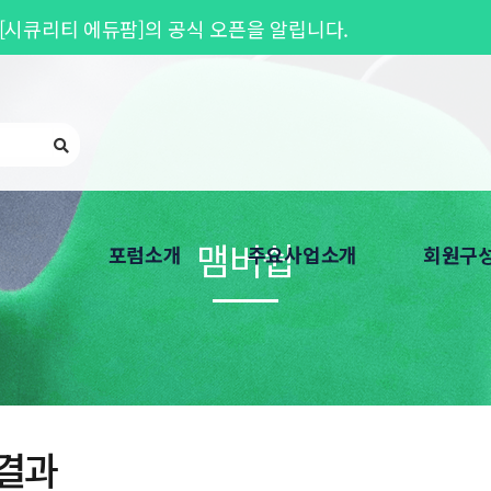
[시큐리티 에듀팜]의 공식 오픈을 알립니다.
26기 교육생 모집
안내
중단 안내 (07월 27일~28일)
맴버쉽
포럼소개
주요사업소개
회원구
인사말
Privacy Round UP
회원가입 
연혁
개인정보보호 심포지엄
회원기관 
한국CPO포럼은
회원 워크샵
찾아오시는 길
개인정보보호 교육
결과
개인정보보호 자격
분과위원회