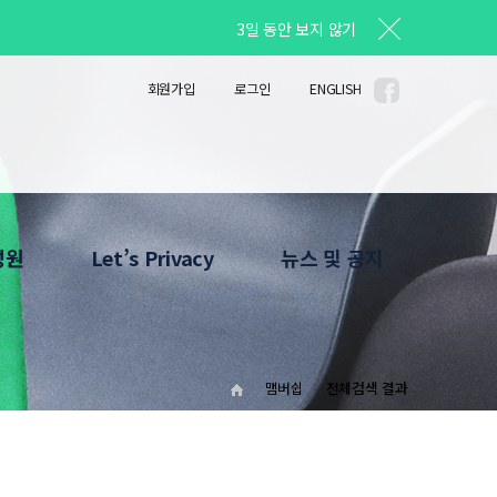
3일 동안 보지 않기
회원가입
로그인
ENGLISH
성원
Let’s Privacy
뉴스 및 공지
안내
Privacy Column
공지사항
소개
사진자료
Privacy News
맴버쉽
전체검색 결과
HOT LINE
News Letter
What's Up
확인서 발급