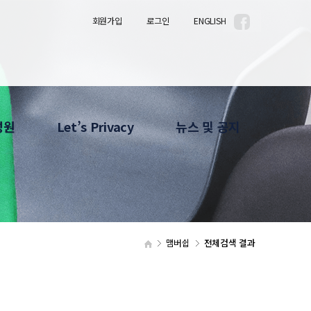
회원가입
로그인
ENGLISH
성원
Let’s Privacy
뉴스 및 공지
안내
Privacy Column
공지사항
소개
사진자료
Privacy News
HOT LINE
News Letter
What's Up
맴버쉽
전체검색 결과
확인서 발급