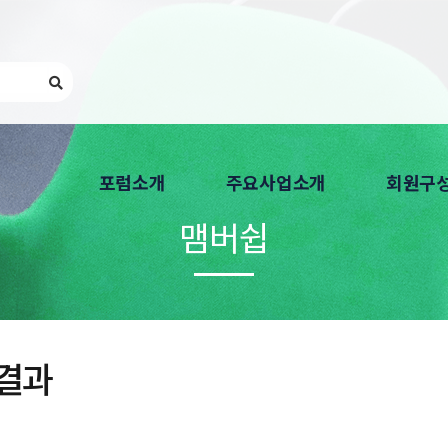
포럼소개
주요사업소개
회원구
맴버쉽
인사말
Privacy Round UP
회원가입 
연혁
개인정보보호 심포지엄
회원기관 
한국CPO포럼은
회원 워크샵
찾아오시는 길
개인정보보호 교육
결과
개인정보보호 자격
분과위원회
Ontact-X