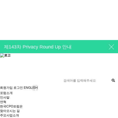
제143차 Privacy Round Up 안내
개인정보 유출 사고 실전 대응훈련 26기 교육생 모집
[공지] 사무국 이전 및 신규 주소 안내
[공지] 사무국 이전에 따른 업무 일시 중단 안내 (07월 27일~28일)
온라인 (개인)정보보호교육 플랫폼 [시큐리티 에듀팜]의 공식 오픈을 알립니다.
회원가입
로그인
ENGLISH
포럼소개
인사말
연혁
한국CPO포럼은
찾아오시는 길
주요사업소개