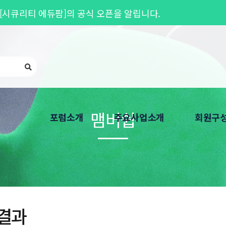
[시큐리티 에듀팜]의 공식 오픈을 알립니다.
26기 교육생 모집
안내
중단 안내 (07월 27일~28일)
맴버쉽
포럼소개
주요사업소개
회원구
인사말
Privacy Round UP
회원가입 
연혁
개인정보보호 심포지엄
회원기관 
한국CPO포럼은
회원 워크샵
찾아오시는 길
개인정보보호 교육
결과
개인정보보호 자격
분과위원회