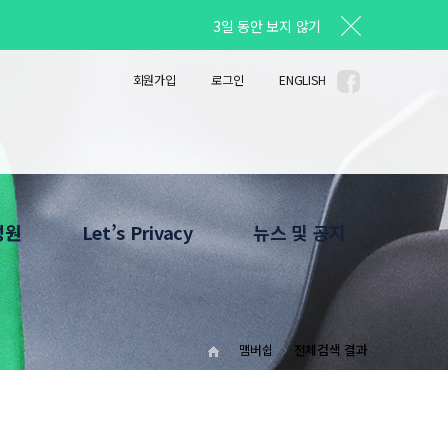
3일 동안 보지 않기
회원가입
로그인
ENGLISH
성원
Let’s Privacy
뉴스 및 공지
안내
Privacy Column
공지사항
소개
사진자료
Privacy News
맴버쉽
전체검색 결과
HOT LINE
News Letter
What's Up
확인서 발급